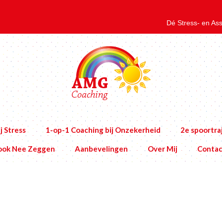
Dé Stress- en Ass
j Stress
1-op-1 Coaching bij Onzekerheid
2e spoortra
book Nee Zeggen
Aanbevelingen
Over Mij
Contac