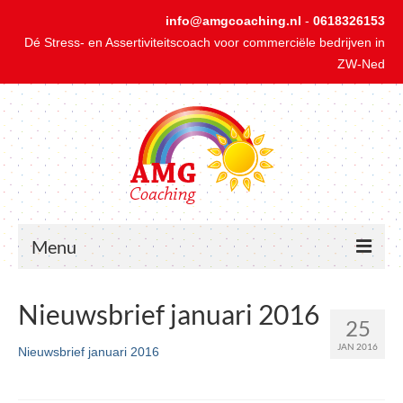
info@amgcoaching.nl
-
0618326153
Dé Stress- en Assertiviteitscoach voor commerciële bedrijven in
ZW-Ned
Menu
Home
Nieuwsbrief januari 2016
25
1-op-1 Coaching bij Stress
JAN 2016
Nieuwsbrief januari 2016
1-op-1 Coaching bij Onzekerheid