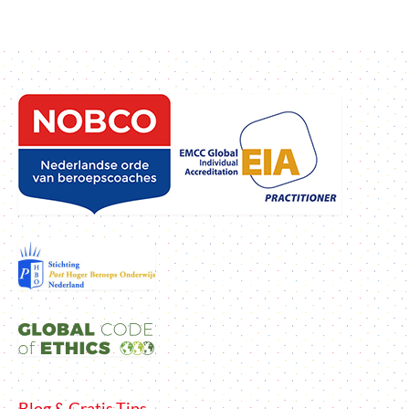
2e spoortrajecten
Gratis Tips / Blogs
Gratis E-book Nee Zeggen
Aanbevelingen
Over Mij
Contact & Privacy
Blog & Gratis Tips