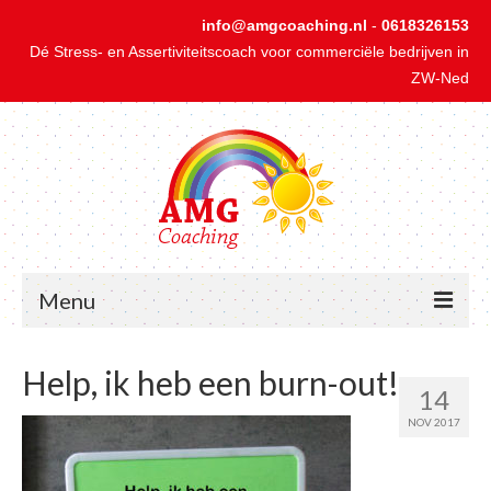
info@amgcoaching.nl
-
0618326153
Dé Stress- en Assertiviteitscoach voor commerciële bedrijven in
ZW-Ned
Menu
Home
Help, ik heb een burn-out!
14
1-op-1 Coaching bij Stress
NOV 2017
1-op-1 Coaching bij Onzekerheid