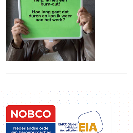
2e spoortrajecten
Gratis Tips / Blogs
Gratis E-book Nee Zeggen
Aanbevelingen
Over Mij
Contact & Privacy