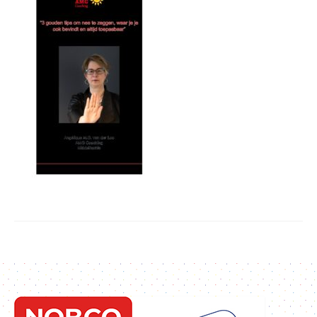
2e spoortrajecten
Gratis Tips / Blogs
Gratis E-book Nee Zeggen
Aanbevelingen
Over Mij
Contact & Privacy