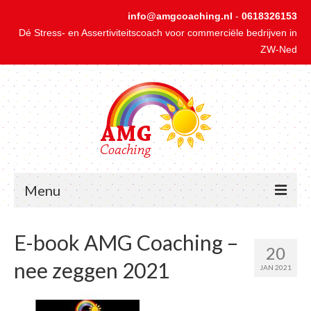
info@amgcoaching.nl
-
0618326153
Dé Stress- en Assertiviteitscoach voor commerciële bedrijven in
ZW-Ned
Menu
Home
E-book AMG Coaching –
20
1-op-1 Coaching bij Stress
nee zeggen 2021
JAN 2021
1-op-1 Coaching bij Onzekerheid