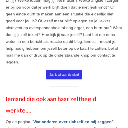
En jij? Welke fouten mag jij niet maken? Welke angsten zorgen
er bij jou voor dat je werk blijft doen dat je niet leuk vindt? Of
geen einde durft te maken aan een situatie die eigenlijk niet
goed voor jou is? Of jezelf maar blijft opjagen en je ‘lekker’
afstevent op overspannenheid of nog erger, een burn-out? Waar
doe jij jezelf tekort? Hoe kijk jij naar jezelf? Laat het me eens
weten in een bericht als reactie op dit blog. Enne…. mocht je
hulp nodig hebben om jezelf beter op de kaart te zetten, bel of
mail me dan of druk op de onderstaande knop om contact te
leggen.
Ja, ik wil aan de slag!
Iemand die ook aan haar zelfbeeld
werkte….
Op de pagina
“Wat anderen over zichzelf en mij zeggen”