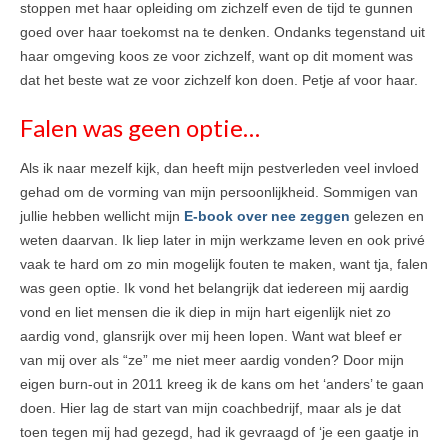
stoppen met haar opleiding om zichzelf even de tijd te gunnen
goed over haar toekomst na te denken. Ondanks tegenstand uit
haar omgeving koos ze voor zichzelf, want op dit moment was
dat het beste wat ze voor zichzelf kon doen. Petje af voor haar.
Falen was geen optie…
Als ik naar mezelf kijk, dan heeft mijn pestverleden veel invloed
gehad om de vorming van mijn persoonlijkheid. Sommigen van
jullie hebben wellicht mijn
E-book over nee zeggen
gelezen en
weten daarvan. Ik liep later in mijn werkzame leven en ook privé
vaak te hard om zo min mogelijk fouten te maken, want tja, falen
was geen optie. Ik vond het belangrijk dat iedereen mij aardig
vond en liet mensen die ik diep in mijn hart eigenlijk niet zo
aardig vond, glansrijk over mij heen lopen. Want wat bleef er
van mij over als “ze” me niet meer aardig vonden? Door mijn
eigen burn-out in 2011 kreeg ik de kans om het ‘anders’ te gaan
doen. Hier lag de start van mijn coachbedrijf, maar als je dat
toen tegen mij had gezegd, had ik gevraagd of ‘je een gaatje in