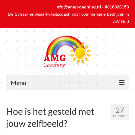
info@amgcoaching.nl
-
0618326153
Dé Stress- en Assertiviteitscoach voor commerciële bedrijven in
ZW-Ned
Menu
Home
27
Hoe is het gesteld met
1-op-1 Coaching bij Stress
FEB 2023
jouw zelfbeeld?
1-op-1 Coaching bij Onzekerheid