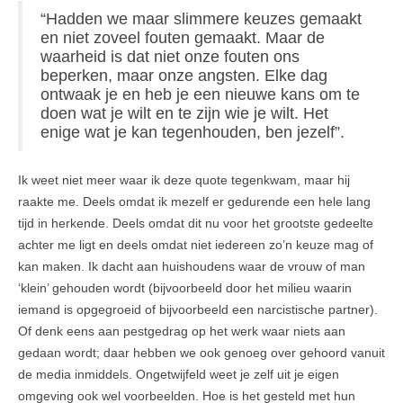
2e spoortrajecten
“Hadden we maar slimmere keuzes gemaakt
en niet zoveel fouten gemaakt. Maar de
Gratis Tips / Blogs
waarheid is dat niet onze fouten ons
beperken, maar onze angsten. Elke dag
Gratis E-book Nee Zeggen
ontwaak je en heb je een nieuwe kans om te
doen wat je wilt en te zijn wie je wilt. Het
Aanbevelingen
enige wat je kan tegenhouden, ben jezelf”.
Over Mij
Ik weet niet meer waar ik deze quote tegenkwam, maar hij
Contact & Privacy
raakte me. Deels omdat ik mezelf er gedurende een hele lang
tijd in herkende. Deels omdat dit nu voor het grootste gedeelte
achter me ligt en deels omdat niet iedereen zo’n keuze mag of
kan maken. Ik dacht aan huishoudens waar de vrouw of man
‘klein’ gehouden wordt (bijvoorbeeld door het milieu waarin
iemand is opgegroeid of bijvoorbeeld een narcistische partner).
Of denk eens aan pestgedrag op het werk waar niets aan
gedaan wordt; daar hebben we ook genoeg over gehoord vanuit
de media inmiddels. Ongetwijfeld weet je zelf uit je eigen
omgeving ook wel voorbeelden. Hoe is het gesteld met hun